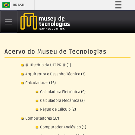
BRASIL
Simplifique!
Comunica BR
Participe
Acesso à informação
Acervo do Museu de Tecnologias
Legislação
Canais
@ História da UTFPR @
(1)
Arquitetura e Desenho Técnico
(3)
Calculadoras
(16)
Calculadora Eletrônica
(9)
Calculadora Mecânica
(5)
Régua de Cálculo
(2)
Computadores
(37)
Computador Analógico
(1)