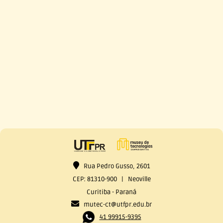
Rua Pedro Gusso, 2601
CEP: 81310-900 | Neoville
Curitiba - Paraná
mutec-ct@utfpr.edu.br
41 99915-9395