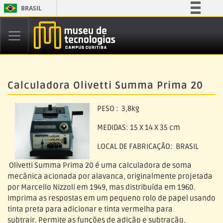
BRASIL
Simplifique!
Comunica BR
Participe
Acesso à informação
Calculadora Olivetti Summa Prima 20
Legislação
Canais
PESO : 3,8kg
MEDIDAS: 15 X 14 X 35 cm
LOCAL DE FABRICAÇÃO: BRASIL
Olivetti Summa Prima 20 é uma calculadora de soma
mecânica acionada por alavanca, originalmente projetada
por Marcello Nizzoli em 1949, mas distribuída em 1960.
Imprima as respostas em um pequeno rolo de papel usando
tinta preta para adicionar e tinta vermelha para
subtrair. Permite as funções de adição e subtração,