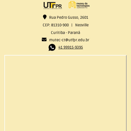
Rua Pedro Gusso, 2601
CEP: 81310-900 | Neoville
Curitiba - Paraná
mutec-ct@utfpr.edu.br
41 99915-9395