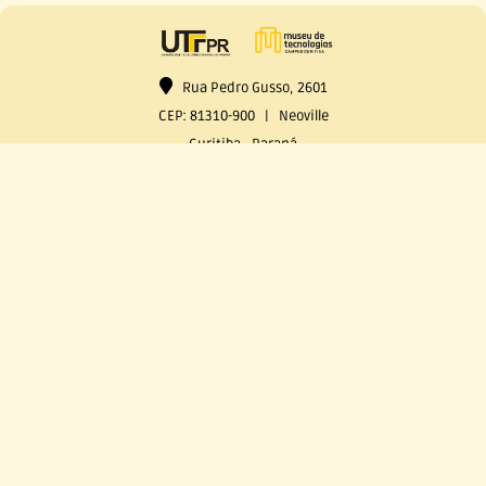
Rua Pedro Gusso, 2601
CEP: 81310-900 | Neoville
Curitiba - Paraná
mutec-ct@utfpr.edu.br
41 99915-9395