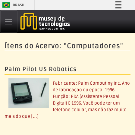
BRASIL
Simplifique!
Comunica BR
Participe
Acesso à informação
Ítens do Acervo: "Computadores"
Legislação
Canais
Palm Pilot US Robotics
Fabricante: Palm Computing Inc. Ano
de fabricação ou época: 1996
Função: PDA (Assistente Pessoal
Digital) É 1996. Você pode ter um
telefone celular, mas não faz muito
mais do que […]