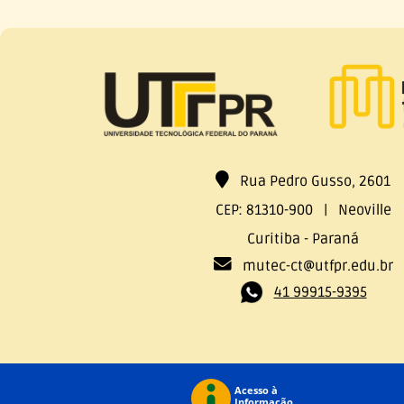
Rua Pedro Gusso, 2601
CEP: 81310-900 | Neoville
Curitiba - Paraná
mutec-ct@utfpr.edu.br
41 99915-9395