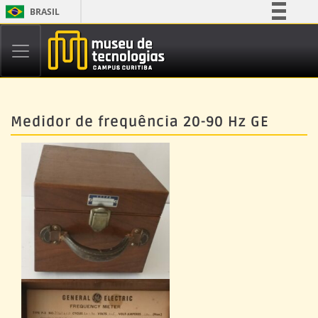
BRASIL
Simplifique!
Comunica BR
Participe
Acesso à informação
Medidor de frequência 20-90 Hz GE
Legislação
Canais