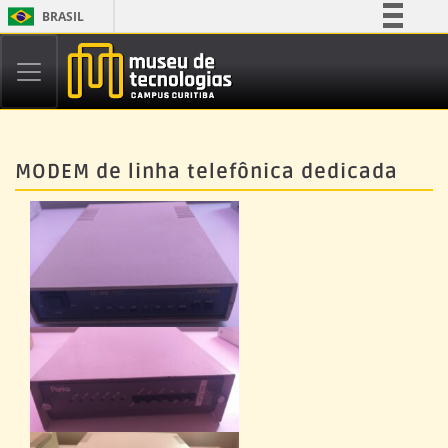
BRASIL
Simplifique!
Comunica BR
Participe
Acesso à informação
MODEM de linha telefônica dedicada
Legislação
Canais