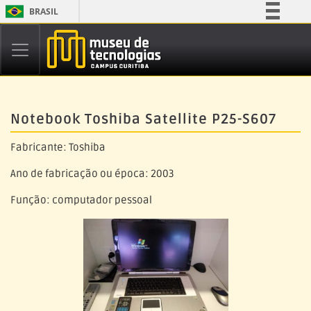
BRASIL
Simplifique!
Comunica BR
Participe
Acesso à informação
Notebook Toshiba Satellite P25-S607
Legislação
Canais
Fabricante: Toshiba
Ano de fabricação ou época: 2003
Função: computador pessoal