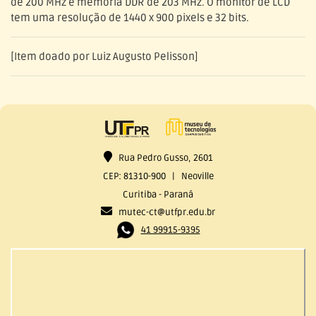
de 200 MHz e memória DDR de 203 MHz. O monitor de LCD
tem uma resolução de 1440 x 900 pixels e 32 bits.
[Item doado por Luiz Augusto Pelisson]
Rua Pedro Gusso, 2601
CEP: 81310-900 | Neoville
Curitiba - Paraná
mutec-ct@utfpr.edu.br
41 99915-9395