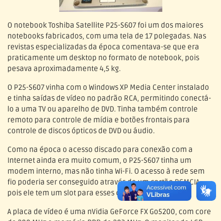
O notebook Toshiba Satellite P25-S607 foi um dos maiores
notebooks fabricados, com uma tela de 17 polegadas. Nas
revistas especializadas da época comentava-se que era
praticamente um desktop no formato de notebook, pois
pesava aproximadamente 4,5 kg.
O P25-S607 vinha com o Windows XP Media Center instalado
e tinha saídas de vídeo no padrão RCA, permitindo conectá-
lo a uma TV ou aparelho de DVD. Tinha também controle
remoto para controle de mídia e botões frontais para
controle de discos ópticos de DVD ou áudio.
Como na época o acesso discado para conexão com a
Internet ainda era muito comum, o P25-S607 tinha um
modem interno, mas não tinha Wi-Fi. O acesso à rede sem
fio poderia ser conseguido através de um cartão PCMCIA,
pois ele tem um slot para esses cartões.
A placa de vídeo é uma nVidia GeForce FX Go5200, com core