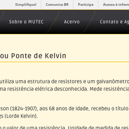
Simplifique!
Comunica BR
Participe
Acesso à infor
Sobre o MUTEC
Acervo
Contato e 
ou Ponte de Kelvin
utiliza uma estrutura de resistores e um galvanômetr
ma resistência elétrica desconhecida. Mede resistência
on (1824-1907), aos 68 anos de idade, recebeu o título
s (Lorde Kelvin).
 o valor de uma resistência. Unidade de medida de res