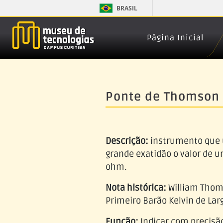
BRASIL
Página Inicial
Ponte de Thomson 
Descrição:
instrumento que 
grande exatidão o valor de u
ohm.
Nota histórica:
William Thoms
Primeiro Barão Kelvin de Larg
Função:
Indicar com precisão