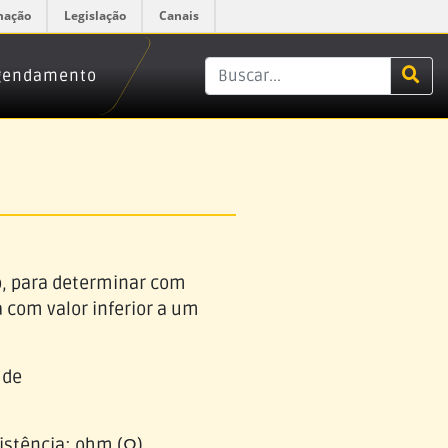
mação
Legislação
Canais
Agendamento
o, para determinar com
 com valor inferior a um
 de
istência: ohm (Ω).