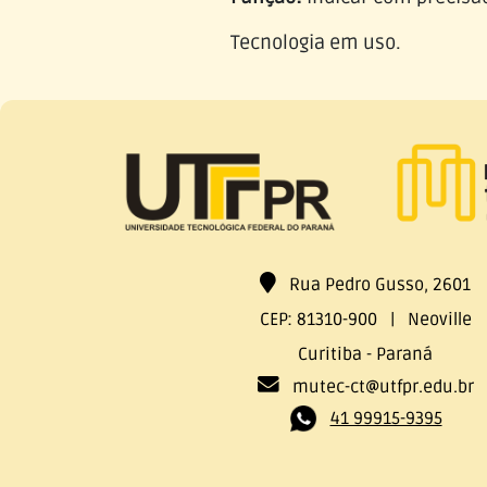
Tecnologia em uso.
Rua Pedro Gusso, 2601
CEP: 81310-900 | Neoville
Curitiba - Paraná
mutec-ct@utfpr.edu.br
41 99915-9395