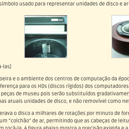
símbolo usado para representar unidades de disco e a
-las]
poeira e o ambiente dos centros de computação da époc
iferença para os HDs (discos rígidos) dos computadores
eças de museu pois serão substituídos gradativament
as atuais unidades de disco, e não removível como ne
erava o disco a milhares de rotações por minuto de for
ar um “colchão” de ar, permitindo que as cabeças de lei
em tocá-la. A figura abaixo mostra a precisão exigida e