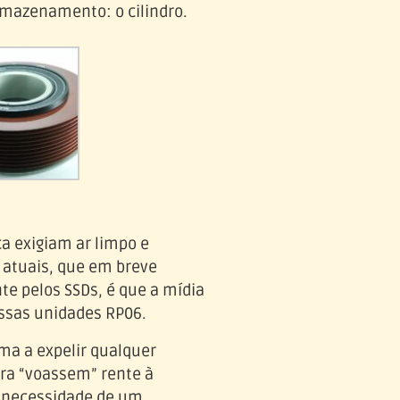
rmazenamento: o cilindro.
a exigiam ar limpo e
 atuais, que em breve
e pelos SSDs, é que a mídia
ssas unidades RP06.
ma a expelir qualquer
tura “voassem” rente à
 a necessidade de um