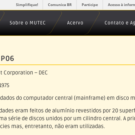
Simplifique!
Comunica BR
Participe
Acesso à infor
Sobre o MUTEC
Acervo
Contato e 
RP06
t Corporation – DEC
1975
ados do computador central (mainframe) em disco m
dades eram feitos de alumínio revestidos por 20 super
 série de discos unidos por um cilindro central. A pri
ies mas, entretanto, não eram utilizadas.