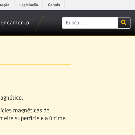
mação
Legislação
Canais
Agendamento
agnético.
fícies magnéticas de
meira superfície e a última