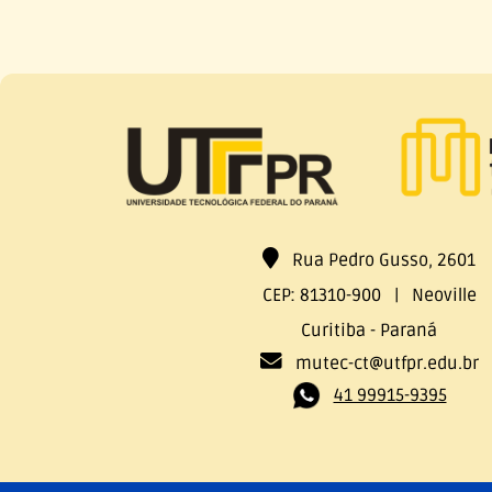
Rua Pedro Gusso, 2601
CEP: 81310-900 | Neoville
Curitiba - Paraná
mutec-ct@utfpr.edu.br
41 99915-9395