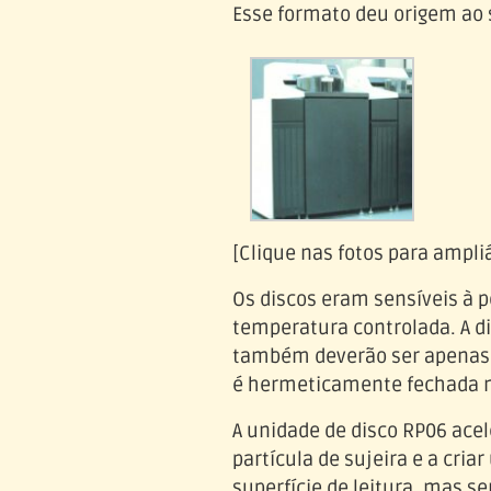
Esse formato deu origem ao 
[Clique nas fotos para ampliá
Os discos eram sensíveis à 
temperatura controlada. A d
também deverão ser apenas p
é hermeticamente fechada n
A unidade de disco RP06 acel
partícula de sujeira e a cri
superfície de leitura, mas s