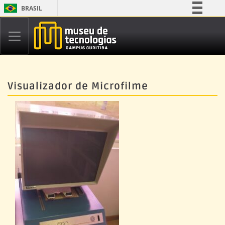
BRASIL
Simplifique!
Comunica BR
Participe
Acesso à informação
Visualizador de Microfilme
Legislação
Canais