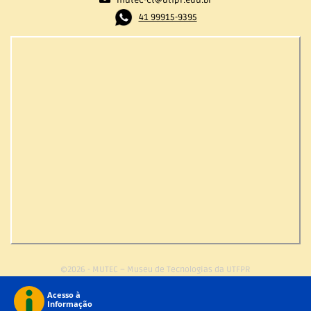
mutec-ct@utfpr.edu.br
41 99915-9395
©2026 - MUTEC – Museu de Tecnologias da UTFPR