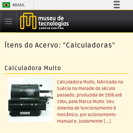
BRASIL
Simplifique!
Comunica BR
Participe
Acesso à informação
Ítens do Acervo: "Calculadoras"
Legislação
Canais
Calculadora Multo
Calculadora Multo, fabricada na
Suécia na metade do século
passado, produzida de 1936 até
1954, pela Marca Multo. Seu
sistema de funcionamento é
mecânico, por acionamento
manual e, justamente […]