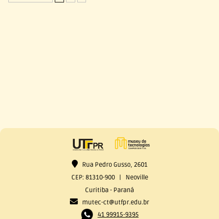
Rua Pedro Gusso, 2601
CEP: 81310-900 | Neoville
Curitiba - Paraná
mutec-ct@utfpr.edu.br
41 99915-9395