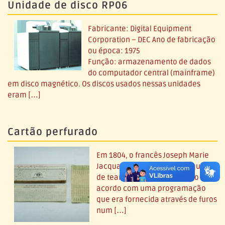
Unidade de disco RP06
Fabricante: Digital Equipment
Corporation – DEC Ano de fabricação
ou época: 1975
Função: armazenamento de dados
do computador central (mainframe)
em disco magnético. Os discos usados nessas unidades
eram […]
Cartão perfurado
Em 1804, o francês Joseph Marie
Jacquard inventou uma máquina
de tear que trançava o tecido de
acordo com uma programação
que era fornecida através de furos
num […]