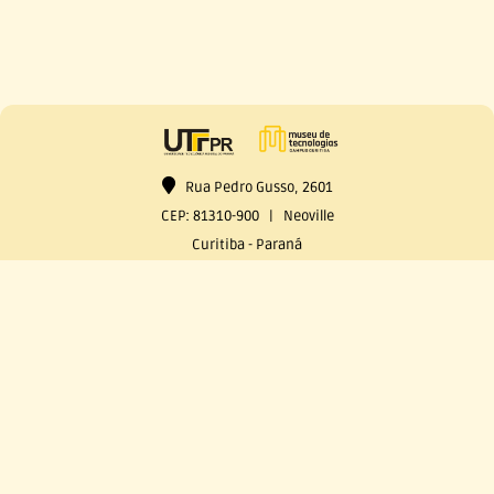
Rua Pedro Gusso, 2601
CEP: 81310-900 | Neoville
Curitiba - Paraná
mutec-ct@utfpr.edu.br
41 99915-9395