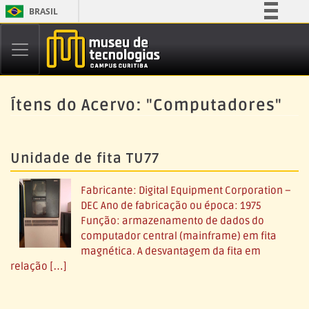
BRASIL
Simplifique!
Comunica BR
Participe
Acesso à informação
Ítens do Acervo: "Computadores"
Legislação
Canais
Unidade de fita TU77
Fabricante: Digital Equipment Corporation –
DEC Ano de fabricação ou época: 1975
Função: armazenamento de dados do
computador central (mainframe) em fita
magnética. A desvantagem da fita em
relação […]